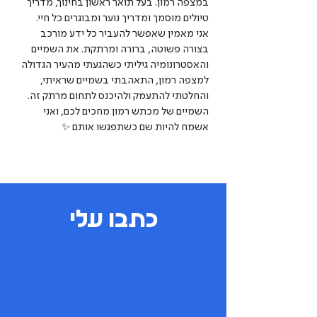
במצפה רמון. בעל תואר ראשון בחינוך, מדריך
טיולים מוסמך ומדריך נוער ומבוגרים כל חיי.
אני מאמין שאפשר להעביר כל ידע מורכב
בצורה פשוטה, ברורה ומרתקת. את השמיים
והאסטרונומיה גיליתי כשהגעתי מהעיר הגדולה
למצפה רמון, התאהבתי בשמיים שראיתי,
והחלטתי להתעמק ולהיכנס לתחום מרתק זה.
השמיים של מכתש רמון מחכים לכם, ואני
אשמח להיות שם כשתפגשו אותם ✨
כתבו עלי