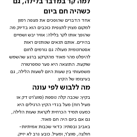
למה קר במדבר בלילה, גם 
כשהיה חם ביום
אחד הדברים שהופכים את מצפה רמון 
למקום מצוין לתצפית כוכבים הוא בדיוק מה 
שהופך אותו לקר בלילה: אוויר יבש ושמיים 
בהירים. אותם תנאים שנותנים ראות 
אסטרונומית מעולה גם גורמים לחום 
להיפלט מהר מאוד מהקרקע ברגע שהשמש 
שוקעת. התוצאה היא פער טמפרטורה 
משמעותי בין שעות היום לשעות הלילה, גם 
בעיצומו של הקיץ.
מה ללבוש לפי עונה
בקיץ: שכבה קלה נוספת (סווצ'רט דק או 
מעיל רוח) מעל בגדי הקיץ הרגילים היא 
כמעט תמיד הכרחית לקראת שעות הלילה, 
גם אם ביום היה חם מאוד.
באביב ובסתיו: כדאי שכבות אמיתיות- 
חולצה, סווצ'ר, ומעיל. כובע גרב לא יזיק.